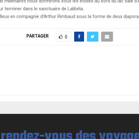
el millénaires nous dormirons sous les étoiles au bord du lac salé d’
r terminer dans le sanctuaire de Lalibéla.
lleux en compagnie d’Arthur Rimbaud sous la forme de deux diaporam
PARTAGER
0