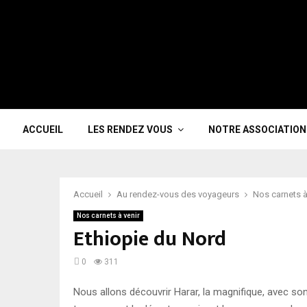
ACCUEIL
LES RENDEZ VOUS
NOTRE ASSOCIATION
Accueil
Au rendez-vous des voyageurs
Nos carnets à
Nos carnets à venir
Ethiopie du Nord
0
311
Nous allons découvrir Harar, la magnifique, avec son