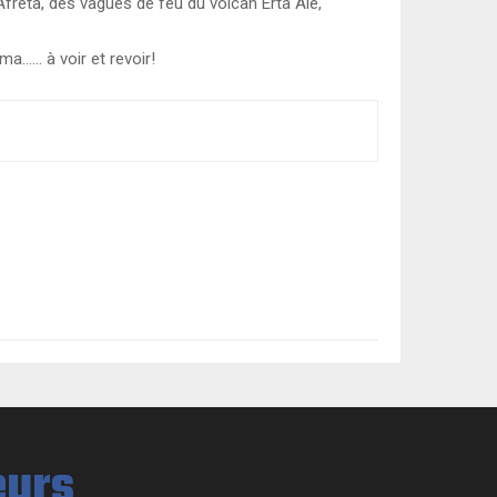
Afréta, des vagues de feu du volcan Erta Alé,
a…… à voir et revoir!