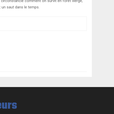
t circonstancié comment on survit en forêt vierge,
et un saut dans le temps.