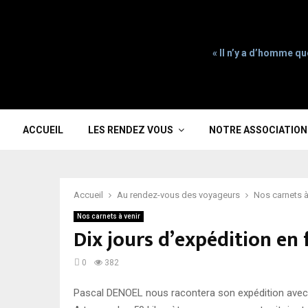
« Il n’y a d’homme qu
ACCUEIL
LES RENDEZ VOUS
NOTRE ASSOCIATION
Accueil
Au rendez-vous des voyageurs
Nos carnets à
Nos carnets à venir
Dix jours d’expédition en
0
382
Pascal DENOEL nous racontera son expédition avec q