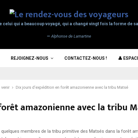
e celui qui a beaucoup voyagé, qui a changé vingt fois la forme de sa
—
Alphonse de Lamartine
REJOIGNEZ-NOUS
CONTACTEZ-NOUS !
👤 ESPA
 venir
Dix jours d’expédition en forêt amazonienne avec la tribu Matsé
 forêt amazonienne avec la tribu 
uelques membres de la tribu primitive des Matsés dans la forêt ama