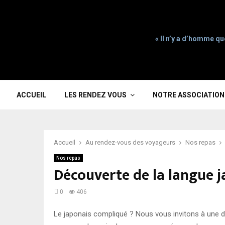
« Il n’y a d’homme qu
ACCUEIL
LES RENDEZ VOUS
NOTRE ASSOCIATION
Accueil
Au rendez-vous des voyageurs
Nos repas
Nos repas
Découverte de la langue 
0
406
Le japonais compliqué ? Nous vous invitons à une dé