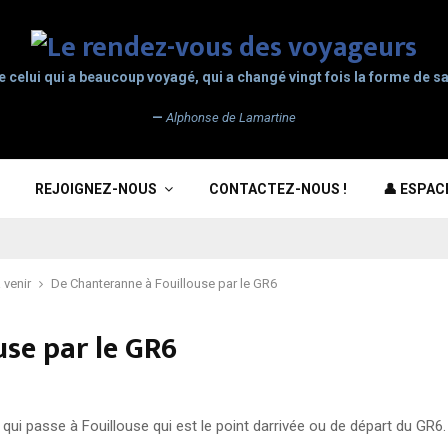
e celui qui a beaucoup voyagé, qui a changé vingt fois la forme de sa
—
Alphonse de Lamartine
REJOIGNEZ-NOUS
CONTACTEZ-NOUS !
👤 ESPA
 venir
De Chanteranne à Fouillouse par le GR6
se par le GR6
 qui passe à Fouillouse qui est le point darrivée ou de départ du GR6. 