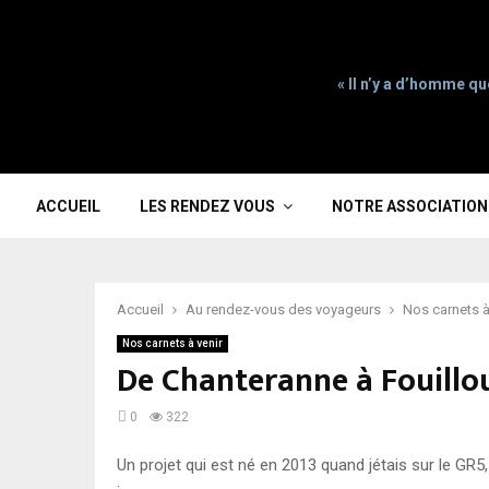
« Il n’y a d’homme qu
ACCUEIL
LES RENDEZ VOUS
NOTRE ASSOCIATION
Accueil
Au rendez-vous des voyageurs
Nos carnets à
Nos carnets à venir
De Chanteranne à Fouillou
0
322
Un projet qui est né en 2013 quand jétais sur le GR5,