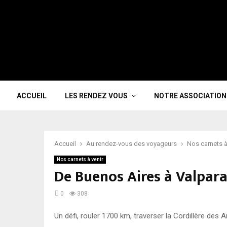
ACCUEIL
LES RENDEZ VOUS
NOTRE ASSOCIATION
Accueil
Au rendez-vous des voyageurs
Nos carnets à
Nos carnets à venir
De Buenos Aires à Valpara
0
308
Un défi, rouler 1700 km, traverser la Cordillère des 