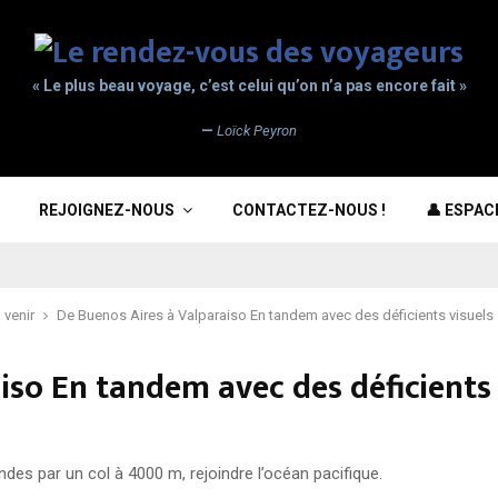
« Le plus beau voyage, c’est celui qu’on n’a pas encore fait »
—
Loïck Peyron
REJOIGNEZ-NOUS
CONTACTEZ-NOUS !
👤 ESPA
 venir
De Buenos Aires à Valparaiso En tandem avec des déficients visuels
iso En tandem avec des déficients 
Andes par un col à 4000 m, rejoindre l’océan pacifique.