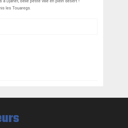
 Djanet, belle petite ville en plein désert !
mis les Touaregs.