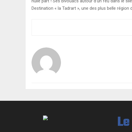
nulle part ! Ses bivouacs autour d’un feu dans le sile
Destination « la Tadrart », une des plus belle régio