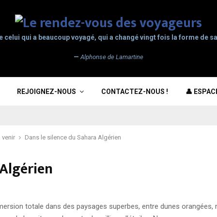
e celui qui a beaucoup voyagé, qui a changé vingt fois la forme de sa
—
Alphonse de Lamartine
REJOIGNEZ-NOUS
CONTACTEZ-NOUS !
👤 ESPA
 venir
Dans le silence du Sahara Algérien
 Algérien
mmersion totale dans des paysages superbes, entre dunes orangées, 