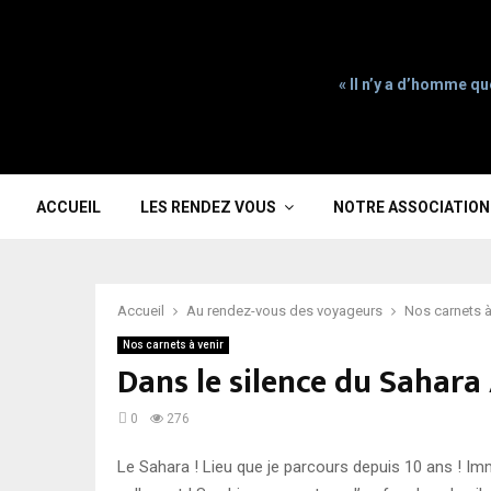
« Il n’y a d’homme qu
ACCUEIL
LES RENDEZ VOUS
NOTRE ASSOCIATION
Accueil
Au rendez-vous des voyageurs
Nos carnets à
Nos carnets à venir
Dans le silence du Sahara
0
276
Le Sahara ! Lieu que je parcours depuis 10 ans ! I