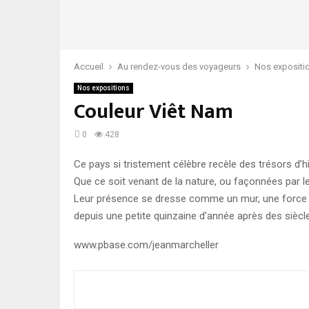
Accueil
Au rendez-vous des voyageurs
Nos expositi
Nos expositions
Couleur Viêt Nam
0
428
Ce pays si tristement célèbre recèle des trésors d’hi
Que ce soit venant de la nature, ou façonnées par l
Leur présence se dresse comme un mur, une force dan
depuis une petite quinzaine d’année après des siècle
www.pbase.com/jeanmarcheller