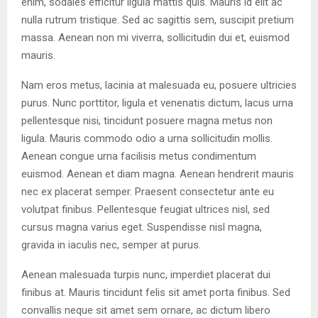
enim, sodales efficitur ligula mattis quis. Mauris id elit ac
nulla rutrum tristique. Sed ac sagittis sem, suscipit pretium
massa. Aenean non mi viverra, sollicitudin dui et, euismod
mauris.
Nam eros metus, lacinia at malesuada eu, posuere ultricies
purus. Nunc porttitor, ligula et venenatis dictum, lacus urna
pellentesque nisi, tincidunt posuere magna metus non
ligula. Mauris commodo odio a urna sollicitudin mollis.
Aenean congue urna facilisis metus condimentum
euismod. Aenean et diam magna. Aenean hendrerit mauris
nec ex placerat semper. Praesent consectetur ante eu
volutpat finibus. Pellentesque feugiat ultrices nisl, sed
cursus magna varius eget. Suspendisse nisl magna,
gravida in iaculis nec, semper at purus.
Aenean malesuada turpis nunc, imperdiet placerat dui
finibus at. Mauris tincidunt felis sit amet porta finibus. Sed
convallis neque sit amet sem ornare, ac dictum libero