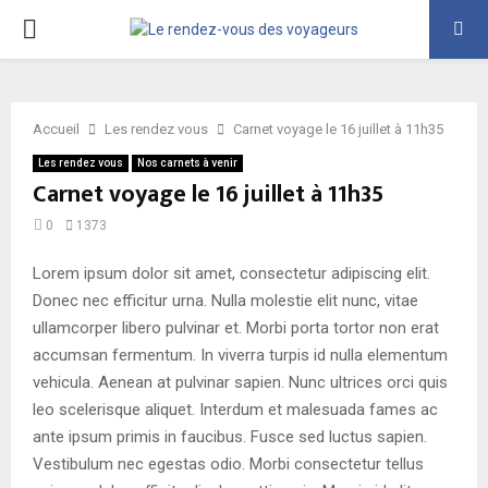
PRIMARY
MENU
Accueil
Les rendez vous
Carnet voyage le 16 juillet à 11h35
Les rendez vous
Nos carnets à venir
Carnet voyage le 16 juillet à 11h35
0
1373
Lorem ipsum dolor sit amet, consectetur adipiscing elit.
Donec nec efficitur urna. Nulla molestie elit nunc, vitae
ullamcorper libero pulvinar et. Morbi porta tortor non erat
accumsan fermentum. In viverra turpis id nulla elementum
vehicula. Aenean at pulvinar sapien. Nunc ultrices orci quis
leo scelerisque aliquet. Interdum et malesuada fames ac
ante ipsum primis in faucibus. Fusce sed luctus sapien.
Vestibulum nec egestas odio. Morbi consectetur tellus