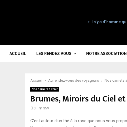
« Il n’y a d’homme qu
ACCUEIL
LES RENDEZ VOUS
NOTRE ASSOCIATION
Accueil
Au rendez-vous des voyageurs
Nos carnets à
Nos carnets à venir
Brumes, Miroirs du Ciel e
0
359
C’est autour d’un thé à la rose que nous vous prop