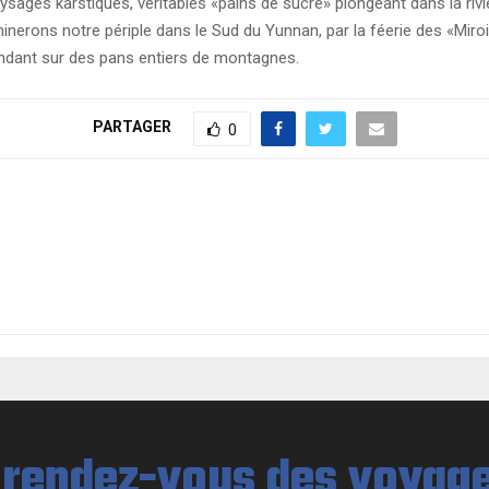
ges karstiques, véritables «pains de sucre» plongeant dans la rivièr
minerons notre périple dans le Sud du Yunnan, par la féerie des «Miroi
ndant sur des pans entiers de montagnes.
PARTAGER
0