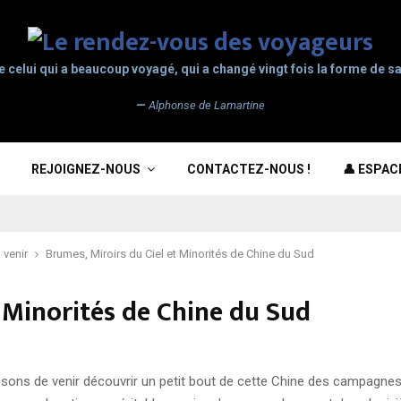
e celui qui a beaucoup voyagé, qui a changé vingt fois la forme de sa
—
Alphonse de Lamartine
REJOIGNEZ-NOUS
CONTACTEZ-NOUS !
👤 ESPA
 venir
Brumes, Miroirs du Ciel et Minorités de Chine du Sud
t Minorités de Chine du Sud
osons de venir découvrir un petit bout de cette Chine des campagnes