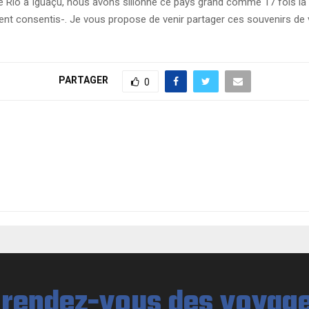
 de Rio à Iguaçu, nous avons sillonné ce pays grand comme 17 fois la F
ement consentis-. Je vous propose de venir partager ces souvenirs de
PARTAGER
0