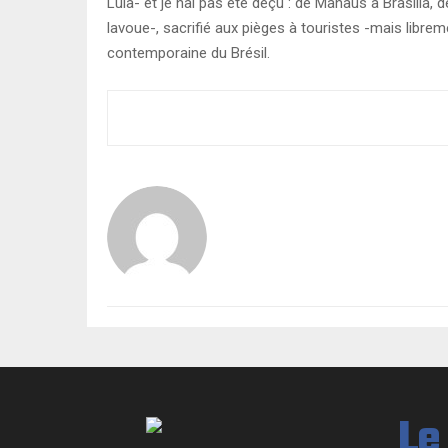
Lula- et je nai pas été déçu : de Manaus à Brasilia,
lavoue-, sacrifié aux pièges à touristes -mais libr
contemporaine du Brésil.