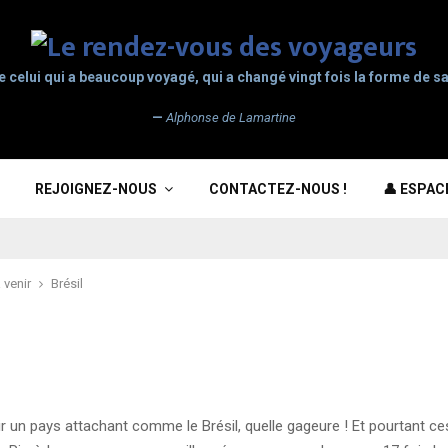
e celui qui a beaucoup voyagé, qui a changé vingt fois la forme de sa
—
Alphonse de Lamartine
REJOIGNEZ-NOUS
CONTACTEZ-NOUS !
👤 ESPA
 venir
Brésil
un pays attachant comme le Brésil, quelle gageure ! Et pourtant cest 