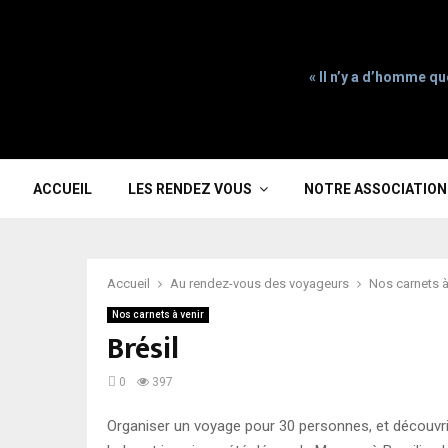
« Il n’y a d’homme qu
ACCUEIL
LES RENDEZ VOUS
NOTRE ASSOCIATION
Accueil
Au rendez-vous des voyageurs
Nos carnets à
Nos carnets à venir
Brésil
0
397
Organiser un voyage pour 30 personnes, et découvrir 