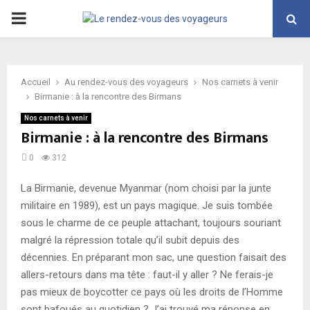
PRIMARY
MENU
Accueil
Au rendez-vous des voyageurs
Nos carnets à venir
Birmanie : à la rencontre des Birmans
Nos carnets à venir
Birmanie : à la rencontre des Birmans
0
312
La Birmanie, devenue Myanmar (nom choisi par la junte
militaire en 1989), est un pays magique. Je suis tombée
sous le charme de ce peuple attachant, toujours souriant
malgré la répression totale qu’il subit depuis des
décennies. En préparant mon sac, une question faisait des
allers-retours dans ma tête : faut-il y aller ? Ne ferais-je
pas mieux de boycotter ce pays où les droits de l’Homme
sont bafoués au quotidien ? J’ai trouvé ma réponse en