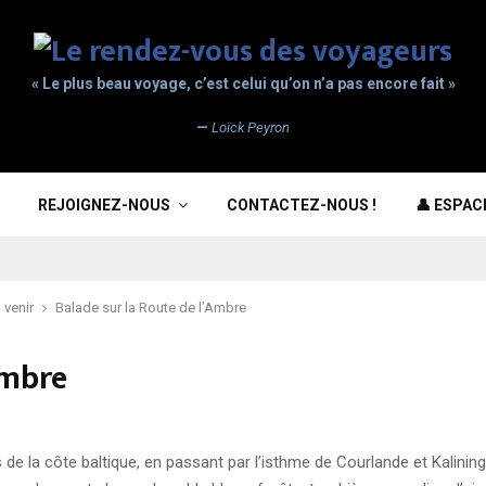
« Le plus beau voyage, c’est celui qu’on n’a pas encore fait »
—
Loïck Peyron
REJOIGNEZ-NOUS
CONTACTEZ-NOUS !
👤 ESPA
 venir
Balade sur la Route de l’Ambre
Ambre
de la côte baltique, en passant par l’isthme de Courlande et Kalining