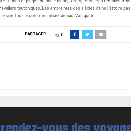
 : dunes et plages de sable blanc, forêts, tourbières remplies d’ois
chevaliers teutoniques. Les empreintes des siècles d’une Histoire pa
 résine fossile commercialisée depuis l’Antiquité.
PARTAGER
0