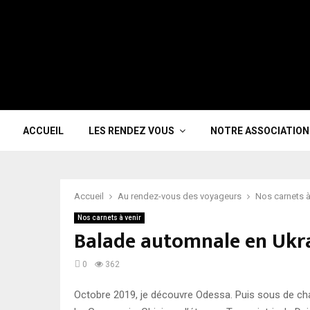
ACCUEIL
LES RENDEZ VOUS
NOTRE ASSOCIATION
Accueil
Au rendez-vous des voyageurs
Nos carnets à
Nos carnets à venir
Balade automnale en Ukra
0
362
Octobre 2019, je découvre Odessa. Puis sous de chau