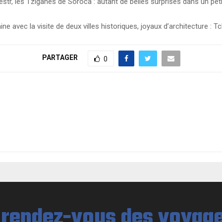
iestr, les Tziganes de Soroca : autant de belles surprises dans un pet
e avec la visite de deux villes historiques, joyaux d’architecture : Tch
PARTAGER
0