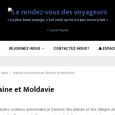
« Le plus beau voyage, c’est celui qu’on n’a pas encore fait »
—
Loïck Peyron
REJOIGNEZ-NOUS
CONTACTEZ-NOUS !
👤 ESPA
 venir
Balade automnale en Ukraine et Moldavie
ine et Moldavie
des couleurs automnales je traverse des plaines et des villages ukra