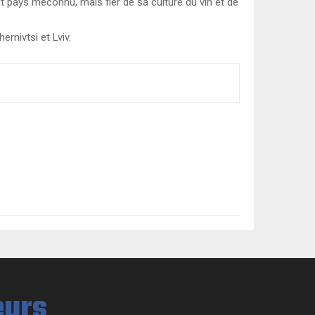
it pays méconnu, mais fier de sa culture du vin et de
ernivtsi et Lviv.