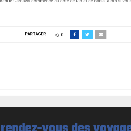
ndredi le Carnaval commence du côté de Rio et de Bahia. Alors si v
PARTAGER
0