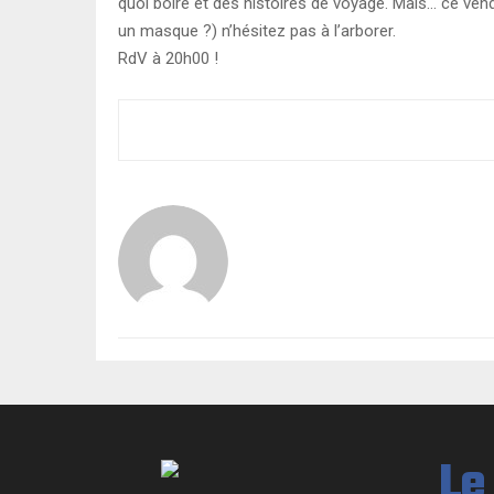
quoi boire et des histoires de voyage. Mais… ce ve
un masque ?) n’hésitez pas à l’arborer.
RdV à 20h00 !