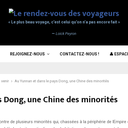
« Le plus beau voyage, c’est celui qu’on n’a pas encore fait »
—
Loïck Peyron
REJOIGNEZ-NOUS
CONTACTEZ-NOUS !
👤 ESPA
 venir
Au Yunnan et dans le pays Dong, une Chine des minorités
s Dong, une Chine des minorités
ntre de plusieurs minorités qui, chassées à la périphérie de lEmpire