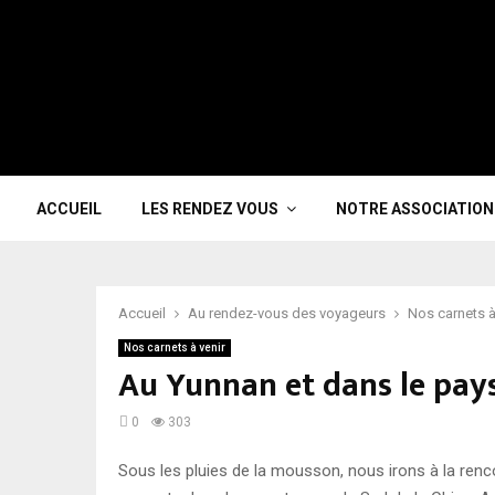
ACCUEIL
LES RENDEZ VOUS
NOTRE ASSOCIATION
Accueil
Au rendez-vous des voyageurs
Nos carnets à
Nos carnets à venir
Au Yunnan et dans le pay
0
303
Sous les pluies de la mousson, nous irons à la renco