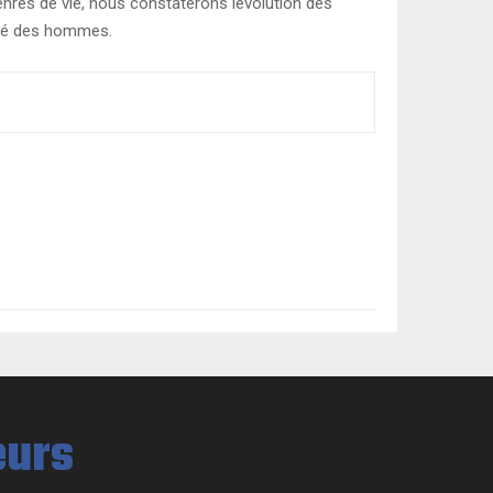
nres de vie, nous constaterons lévolution des
lité des hommes.