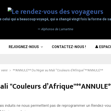
e celui qui a beaucoup voyagé, qui a changé vingt fois la forme de sa
—
Alphonse de Lamartine
REJOIGNEZ-NOUS
CONTACTEZ-NOUS !
👤 ESPA
 venir
**ANNULE** Du Niger au Mali "Couleurs d’Afrique"**ANNULE**
ali "Couleurs d’Afrique"**ANNULE*
ais induits ne nous permettent pas de reprogrammer un Rendez-vou