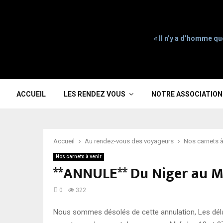
« Il n’y a d’homme qu
ACCUEIL
LES RENDEZ VOUS
NOTRE ASSOCIATION
Accueil
Au rendez-vous des voyageurs
Nos carnets à
Nos carnets à venir
**ANNULE** Du Niger au M
0
322
Nous sommes désolés de cette annulation, Les dél