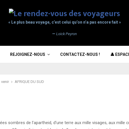
« Le plus beau voyage, c’est celui qu’on n’a pas encore fait »
—
Loïck Peyron
REJOIGNEZ-NOUS
CONTACTEZ-NOUS !
👤 ESPA
 venir
AFRIQUE DU SUD
nées sombres de l’apartheid, d’une terre aux mille visages, aux mille c