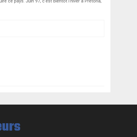
re ce pays. Juin 97, c’est bientôt l’hiver à Pretoria,