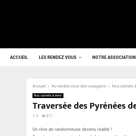
ACCUEIL
LES RENDEZ VOUS
NOTRE ASSOCIATION
Accueil
Au rendez-vous des voyageurs
Nos carnets à
Nos carnets à venir
Traversée des Pyrénées de
0
817
Un rêve de randonneuse devenu réalité !