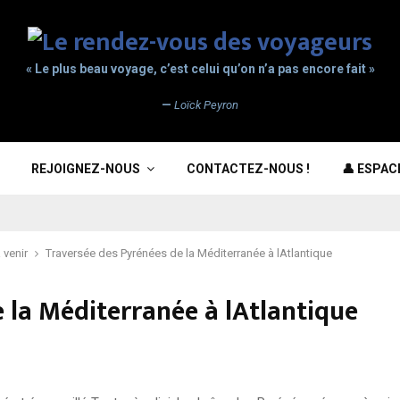
« Le plus beau voyage, c’est celui qu’on n’a pas encore fait »
—
Loïck Peyron
REJOIGNEZ-NOUS
CONTACTEZ-NOUS !
👤 ESPA
 venir
Traversée des Pyrénées de la Méditerranée à lAtlantique
 la Méditerranée à lAtlantique