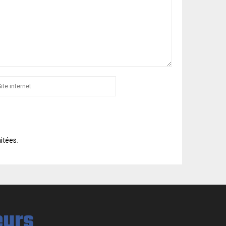
aitées
.