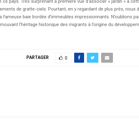
e de ce pays. Très surprenant à première vue d’associer « jardin » à c
nements de gratte-ciels. Pourtant, en y regardant de plus près, nou
la fameuse baie bordée d’immeubles impressionnants. N’oublions pas 
mouvant l’héritage historique des migrants à l’origine du développemen
PARTAGER
0