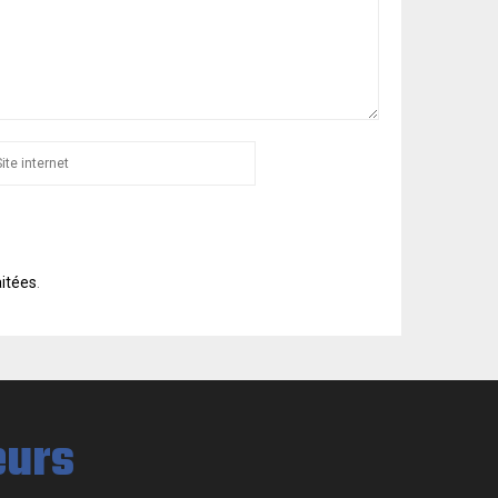
aitées
.