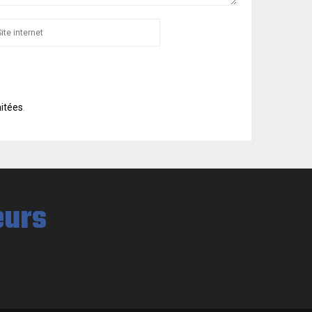
aitées
.