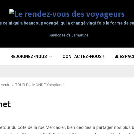
e celui qui a beaucoup voyagé, qui a changé vingt fois la forme de sa
—
Alphonse de Lamartine
REJOIGNEZ-NOUS
CONTACTEZ-NOUS !
👤 ESPA
 venir
TOUR DU MONDE Yalaplanet
net
 retour du côté de la rue Mercadier, bien décidés à partager nos plus