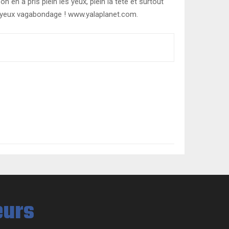
 en a pris plein les yeux, plein la tête et surtout
 joyeux vagabondage ! www.yalaplanet.com.