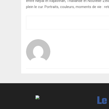
entre Népal et Rajasthan, Thaïlande et Nouvelle-Zélan
plein le cur. Portraits, couleurs, moments de vie 