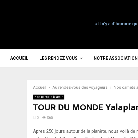
« Il n’y a d’homme qu
ACCUEIL
LES RENDEZ VOUS
NOTRE ASSOCIATION
Accueil
Au rendez-vous des voyageurs
Nos carnets à
Nos carnets à venir
TOUR DU MONDE Yalapla
0
365
Après 250 jours autour de la planète, nous voilà de