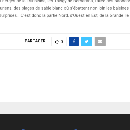
 berges de la Tsiribihina, les Tsingy de Bémaraha, l’allée des baobab
iens, des plages de sable blanc où s’ébattent non loin les baleines 
surprises… C’est donc la partie Nord, d’Ouest en Est, de la Grande I
PARTAGER
0