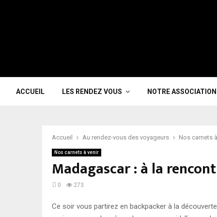
ACCUEIL
LES RENDEZ VOUS
NOTRE ASSOCIATION
Accueil
Au rendez-vous des voyageurs
Nos carnets à
Nos carnets à venir
Madagascar : à la rencont
0
273
Ce soir vous partirez en backpacker à la découvert