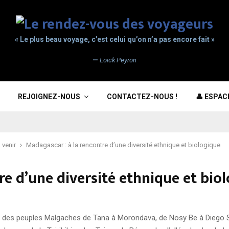
« Le plus beau voyage, c’est celui qu’on n’a pas encore fait »
—
Loïck Peyron
REJOIGNEZ-NOUS
CONTACTEZ-NOUS !
👤 ESPA
 venir
Madagascar : à la rencontre d’une diversité ethnique et biologique
re d’une diversité ethnique et bio
e des peuples Malgaches de Tana à Morondava, de Nosy Be à Diego Su