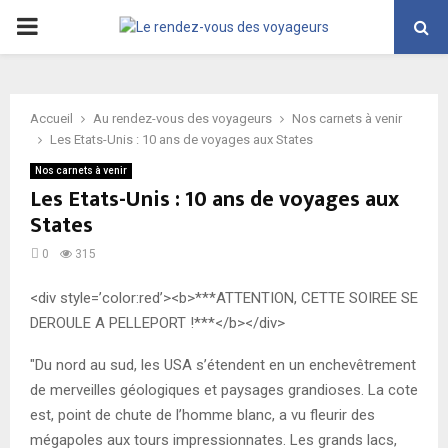
PRIMARY
MENU
Accueil
Au rendez-vous des voyageurs
Nos carnets à venir
Les Etats-Unis : 10 ans de voyages aux States
Nos carnets à venir
Les Etats-Unis : 10 ans de voyages aux
States
0
315
<div style=’color:red’><b>***ATTENTION, CETTE SOIREE SE
DEROULE A PELLEPORT !***</b></div>
"Du nord au sud, les USA s’étendent en un enchevêtrement
de merveilles géologiques et paysages grandioses. La cote
est, point de chute de l’homme blanc, a vu fleurir des
mégapoles aux tours impressionnates. Les grands lacs,