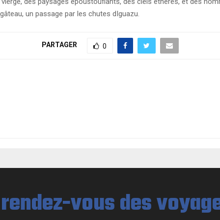
ierge, des paysages époustouflants, des ciels éthérés, et des hommes
e gâteau, un passage par les chutes dIguazu.
PARTAGER
0