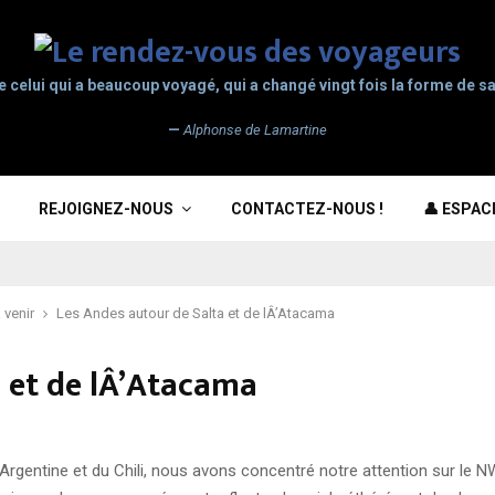
e celui qui a beaucoup voyagé, qui a changé vingt fois la forme de sa
—
Alphonse de Lamartine
REJOIGNEZ-NOUS
CONTACTEZ-NOUS !
👤 ESPA
 venir
Les Andes autour de Salta et de lÂ’Atacama
a et de lÂ’Atacama
lArgentine et du Chili, nous avons concentré notre attention sur le N