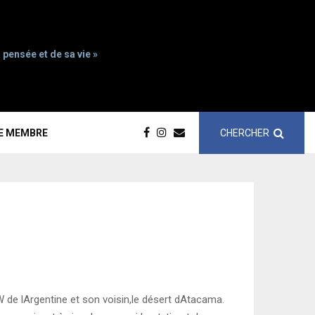
 pensée et de sa vie »
CHERCHER
CE MEMBRE
W de lArgentine et son voisin,le désert dAtacama.