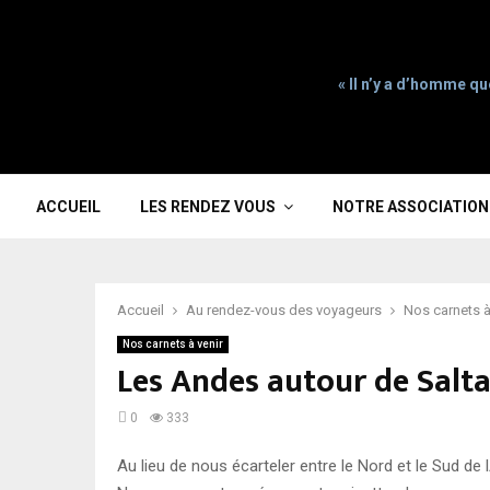
« Il n’y a d’homme qu
ACCUEIL
LES RENDEZ VOUS
NOTRE ASSOCIATION
Accueil
Au rendez-vous des voyageurs
Nos carnets à
Nos carnets à venir
Les Andes autour de Salt
0
333
Au lieu de nous écarteler entre le Nord et le Sud de 