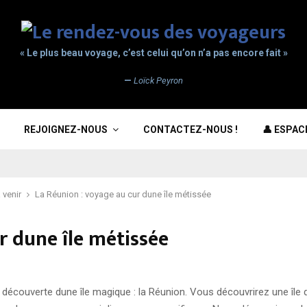
« Le plus beau voyage, c’est celui qu’on n’a pas encore fait »
—
Loïck Peyron
REJOIGNEZ-NOUS
CONTACTEZ-NOUS !
👤 ESPA
 venir
La Réunion : voyage au cur dune île métissée
r dune île métissée
 découverte dune île magique : la Réunion. Vous découvrirez une île 