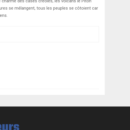
e charme des cases créoles, les volcans le Piton
ultures se mélangent, tous les peuples se côtoient car
ens.