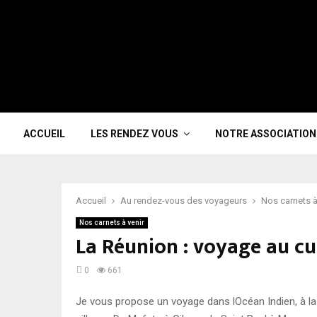
ACCUEIL
LES RENDEZ VOUS
NOTRE ASSOCIATION
Accueil
Au rendez-vous des voyageurs
Nos carnets à
Nos carnets à venir
La Réunion : voyage au cu
0
661
Je vous propose un voyage dans lOcéan Indien, à la