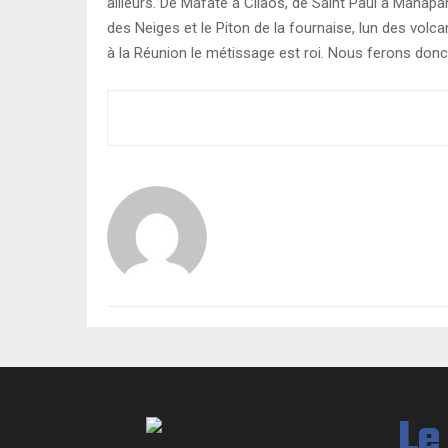
ailleurs. De Mafate à Cilaos, de Saint Paul à Manap
des Neiges et le Piton de la fournaise, lun des volc
à la Réunion le métissage est roi. Nous ferons donc