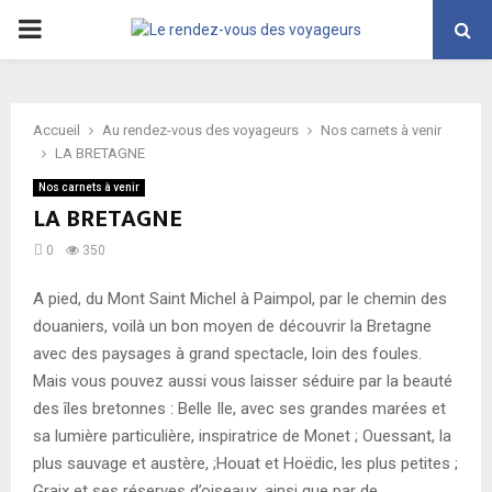
PRIMARY
MENU
Accueil
Au rendez-vous des voyageurs
Nos carnets à venir
LA BRETAGNE
Nos carnets à venir
LA BRETAGNE
0
350
A pied, du Mont Saint Michel à Paimpol, par le chemin des
douaniers, voilà un bon moyen de découvrir la Bretagne
avec des paysages à grand spectacle, loin des foules.
Mais vous pouvez aussi vous laisser séduire par la beauté
des îles bretonnes : Belle Ile, avec ses grandes marées et
sa lumière particulière, inspiratrice de Monet ; Ouessant, la
plus sauvage et austère, ;Houat et Hoëdic, les plus petites ;
Graix et ses réserves d’oiseaux, ainsi que par de