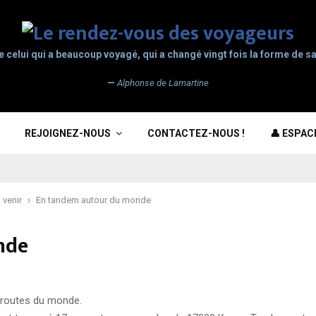
e celui qui a beaucoup voyagé, qui a changé vingt fois la forme de sa
—
Alphonse de Lamartine
REJOIGNEZ-NOUS
CONTACTEZ-NOUS !
👤 ESPA
 venir
En tandem autour du monde
nde
 routes du monde.