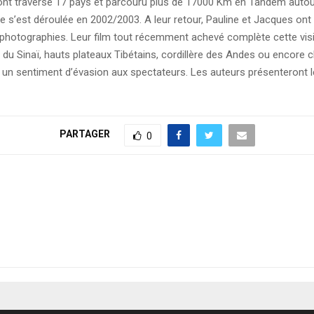
nt traversé 17 pays et parcouru plus de 17000 Km en Tandem auto
re s’est déroulée en 2002/2003. A leur retour, Pauline et Jacques ont
s photographies. Leur film tout récemment achevé complète cette vis
 du Sinaï, hauts plateaux Tibétains, cordillère des Andes ou encore
e un sentiment d’évasion aux spectateurs. Les auteurs présenteront l
PARTAGER
0