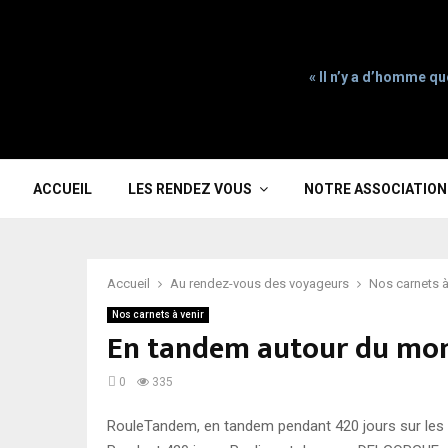
« Il n’y a d’homme qu
ACCUEIL
LES RENDEZ VOUS
NOTRE ASSOCIATION
Accueil
Au rendez-vous des voyageurs
Nos carnets à
Nos carnets à venir
En tandem autour du mo
0
335
RouleTandem, en tandem pendant 420 jours sur les