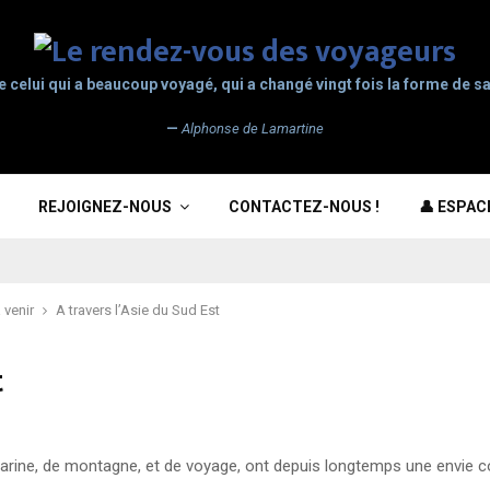
e celui qui a beaucoup voyagé, qui a changé vingt fois la forme de sa
—
Alphonse de Lamartine
REJOIGNEZ-NOUS
CONTACTEZ-NOUS !
👤 ESPA
 venir
A travers l’Asie du Sud Est
t
arine, de montagne, et de voyage, ont depuis longtemps une envie c