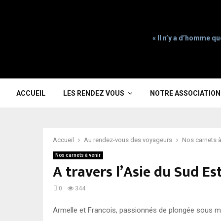
« Il n’y a d’homme qu
ACCUEIL
LES RENDEZ VOUS
NOTRE ASSOCIATION
Accueil
Au rendez-vous des voyageurs
Nos carnets à
Nos carnets à venir
A travers l’Asie du Sud Es
0
344
Armelle et Francois, passionnés de plongée sous m